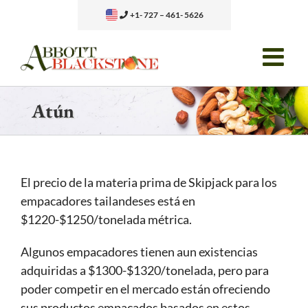
Skip
+1- 727 – 461- 5626
to
content
Atún
El precio de la materia prima de Skipjack para los
empacadores tailandeses está en
$1220-$1250/tonelada métrica.
Algunos empacadores tienen aun existencias
adquiridas a $1300-$1320/tonelada, pero para
poder competir en el mercado están ofreciendo
sus productos empacados basados en estos