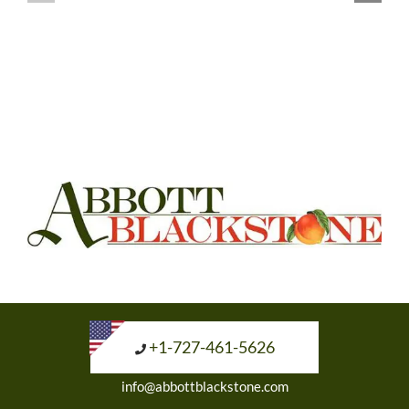
+1-727-461-5626
info@abbottblackstone.com