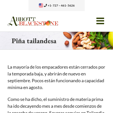
Skip
+1- 727 – 461- 5626
to
content
Piña tailandesa
La mayoría de los empacadores están cerrados por
la temporada baja, y abrirán de nuevo en
septiembre. Pocos están funcionando a capacidad
mínima en agosto.
Como se ha dicho, el suministro de materia prima
ha ido decayendo mes a mes desde comienzos de
la cosecha de verano. Severas sequías en Tailandia